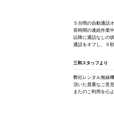
５分間の自動通話
長時間の連続作業
以降に通話なしの
通話をオフし、５
三和スタッフより
弊社レンタル無線
頂いた貴重なご意
またのご利用を心