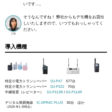
いです…。
そうなんですね！ 弊社からもデモ機をお貸出
しいたしますので、いつでもおっしゃってく
ださい。
三和
導入機種
特定小電力トランシーバー
DJ-PX7
577台
特定小電力トランシーバー
DJ-P322
70台
中継装置（レピーター）
DJ-P113R
/
DJ-P114R
デジタル簡易無線
IC-DPR4C PLUS
30台 ほか
（2026 年1 月時点）