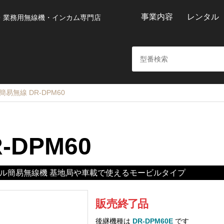
事業内容
レンタル
・業務用無線機・インカム専門店
易無線 DR-DPM60
-DPM60
ル簡易無線機 基地局や車載で使えるモービルタイプ
販売
終
了
品
後継機種は
DR-DPM60E
です