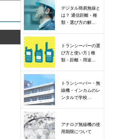
デジタル簡易無線と
は？ 通信距離・種
類・選び方の解…
トランシーバーの選
び方と使い方 | 種
類・距離・用途…
トランシーバー・無
線機・インカムのレ
ンタルで学校…
アナログ無線機の使
用期限について