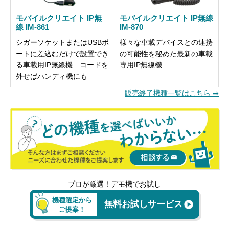
モバイルクリエイト IP無
モバイルクリエイト IP無線
線 IM-861
IM-870
シガーソケットまたはUSBポ
様々な車載デバイスとの連携
ートに差込むだけで設置でき
の可能性を秘めた最新の車載
る車載用IP無線機 コードを
専用IP無線機
外せばハンディ機にも
販売終了機種一覧はこちら ➡
プロが厳選！デモ機でお試し
機種選定から
無料お試しサービス
ご提案！