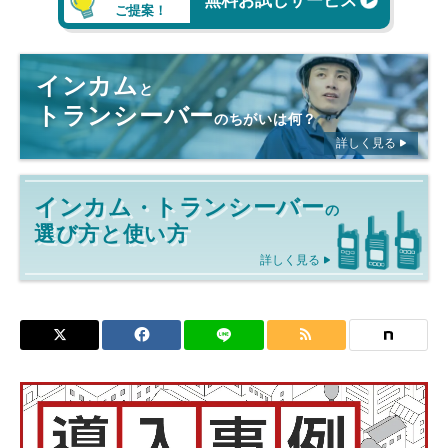
無料お試しサービス
ご提案！
インカム
と
トランシーバー
のちがいは何？
詳しく見る
インカム
トランシーバー
・
の
選び方と使い方
詳しく見る