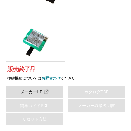
販売
終
了
品
後継機種については
お問合わせ
ください
メーカーHP
カタログPDF
簡単ガイドPDF
メーカー取扱説明書
リセット方法