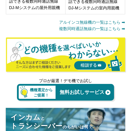
話できる複数同時通話無線
話できる複数同時通話無線
DJ-Mシステムの屋外用親機
DJ-Mシステムの室内用親機
アルインコ無線機の一覧はこちら ➡
複数同時通話無線の一覧はこちら ➡
プロが厳選！デモ機でお試し
機種選定から
無料お試しサービス
ご提案！
インカム
と
トランシーバー
のちがいは何？