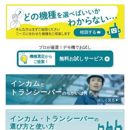
プロが厳選！デモ機でお試し
機種選定から
無料お試しサービス
ご提案！
インカム
と
トランシーバー
のちがいは何？
詳しく見る
インカム
トランシーバー
・
の
選び方と使い方