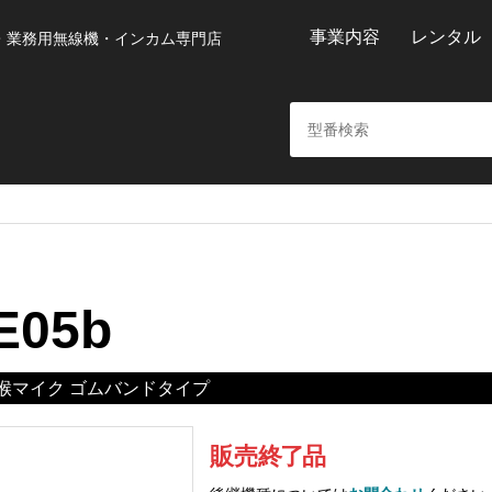
事業内容
レンタル
・業務用無線機・インカム専門店
E05b
喉マイク ゴムバンドタイプ
販売
終
了
品