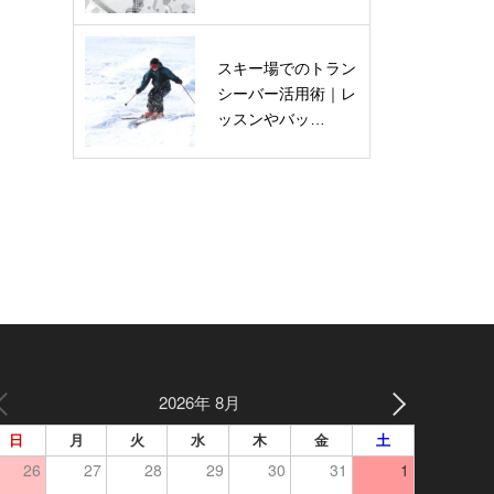
スキー場でのトラン
シーバー活用術｜レ
ッスンやバッ…
2026年 8月
日
月
火
水
木
金
土
26
27
28
29
30
31
1