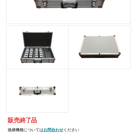
販売
終
了
品
後継機種については
お問合わせ
ください