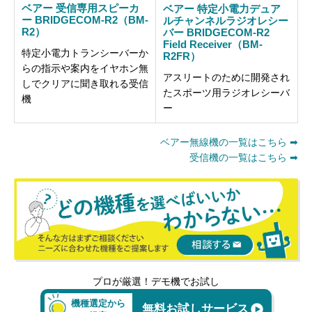
ベアー 受信専用スピーカ
ベアー 特定小電力デュア
ー BRIDGECOM-R2（BM-
ルチャンネルラジオレシー
R2）
バー BRIDGECOM-R2
Field Receiver（BM-
特定小電力トランシーバーか
R2FR）
らの指示や案内をイヤホン無
アスリートのために開発され
しでクリアに聞き取れる受信
たスポーツ用ラジオレシーバ
機
ー
ベアー無線機の一覧はこちら ➡
受信機の一覧はこちら ➡
プロが厳選！デモ機でお試し
機種選定から
無料お試しサービス