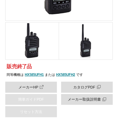
販売
終
了
品
同等機種は
HX585UFH1
または
HX585UFH2
です
メーカーHP
カタログPDF
簡単ガイドPDF
メーカー取扱説明書
リセット方法