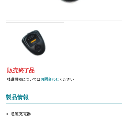
販売
終
了
品
後継機種については
お問合わせ
ください
製品情報
急速充電器