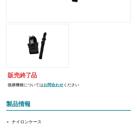
販売
終
了
品
後継機種については
お問合わせ
ください
製品情報
ナイロンケース