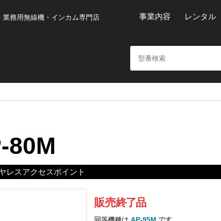
事業内容
レンタル
・業務用無線機・インカム専門店
-80M
ヤレスアクセスポイント
販売
終
了
品
同等機種は
AP-95M
です