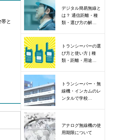
デジタル簡易無線と
は？ 通信距離・種
z帯と
類・選び方の解…
トランシーバーの選
び方と使い方 | 種
類・距離・用途…
トランシーバー・無
線機・インカムのレ
ンタルで学校…
アナログ無線機の使
用期限について