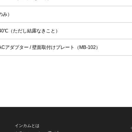
体のみ）
＋40℃（ただし結露なきこと）
 ACアダプター / 壁面取付けプレート（MB-102）
インカムとは