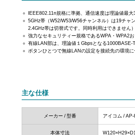
IEEE802.11n規格に準拠、通信速度は理論値最
5GHz帯（W52/W53/W56チャンネル）は19チ
2.4GHz帯は切替式です。同時利用はできません
強力なセキュリティー規格であるWPA・WPA2およびW
有線LAN部は、理論値１Gbpsとなる1000BASE-
ボタンひとつで無線LANの設定を接続先の環境に
主な仕様
メーカー / 型番
アイコム / AP-
本体寸法
W120×H29