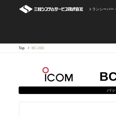
トランシーバー
Top
BC-265
BC
バッ