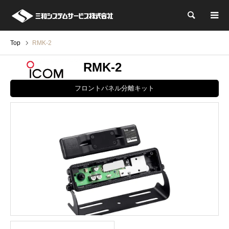
検索
Top
RMK-2
RMK-2
フロントパネル分離キット