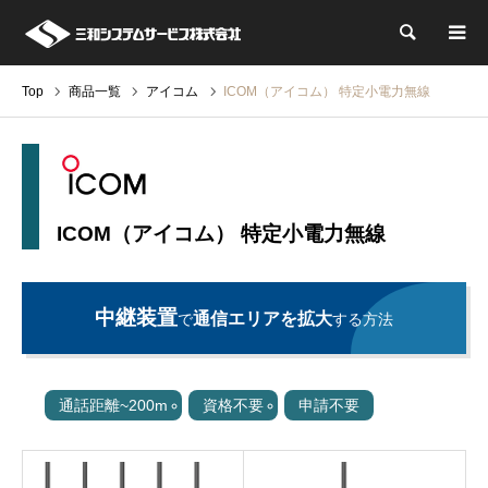
検索
Top
商品一覧
アイコム
ICOM（アイコム） 特定小電力無線
ICOM（アイコム） 特定小電力無線
中継装置
通信エリアを拡大
で
する方法
通話距離~200m
資格不要
申請不要