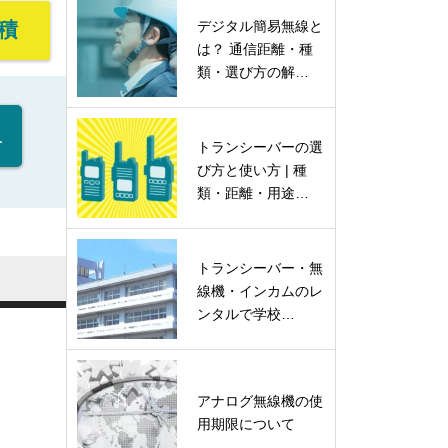
積
デジタル簡易無線と
は？ 通信距離・種
類・選び方の解…
入
トランシーバーの選
び方と使い方 | 種
類・距離・用途…
トランシーバー・無
線機・インカムのレ
ンタルで学校…
アナログ無線機の使
用期限について