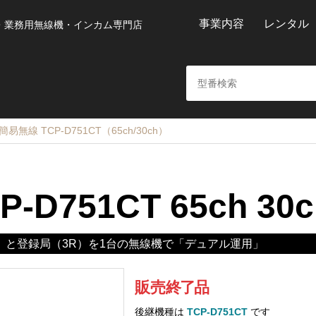
事業内容
レンタル
・業務用無線機・インカム専門店
無線 TCP-D751CT（65ch/30ch）
P-D751CT 65ch 30c
）と登録局（3R）を1台の無線機で「デュアル運用」
販売
終
了
品
後継機種は
TCP-D751CT
です