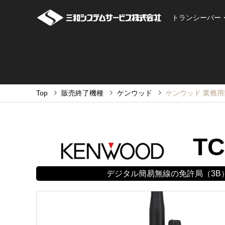
トランシーバー
Top
販売終了機種
ケンウッド
ケンウッド 業務用簡易
TC
デジタル簡易無線の免許局（3B