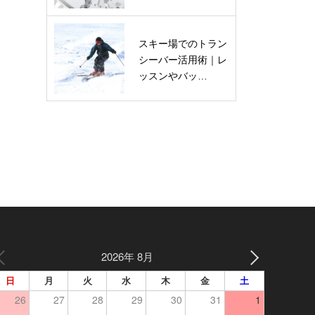
スキー場でのトラン
シーバー活用術｜レ
ッスンやバッ…
2026年 8月
日
月
火
水
木
金
土
26
27
28
29
30
31
1