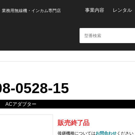
事業内容
レンタル
・業務用無線機・インカム専門店
8-0528-15
ACアダプター
販売
終
了
品
後継機種については
お問合わせ
ください