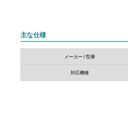
主な仕様
メーカー / 型番
対応機種