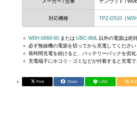
メーカー / 型番
ケンウッド / W0B-
対応機種
TPZ-D510
（
W0H
W0H-0068-00
または
UBC-8ML
以外の電源は絶
必ず無線機の電源を切ってから充電してください
長時間充電を続けると、バッテリーパックを劣化
充電端子にホコリ・ゴミなどが付着すると充電で
Post
Share
LINE
RS