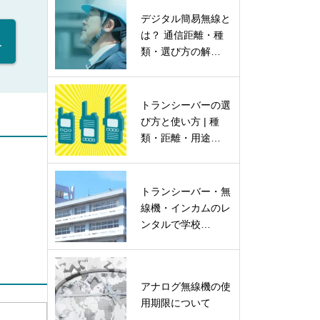
デジタル簡易無線と
は？ 通信距離・種
入
類・選び方の解…
トランシーバーの選
び方と使い方 | 種
類・距離・用途…
トランシーバー・無
線機・インカムのレ
ンタルで学校…
アナログ無線機の使
用期限について