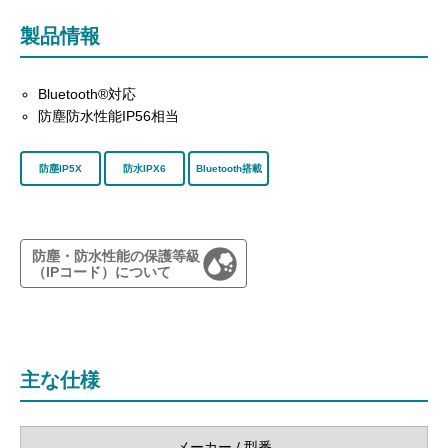
製品情報
Bluetooth®対応
防塵防水性能IP56相当
防塵IP5X
防水IPX6
Bluetooth搭載
防塵・防水性能の保護等級
（IPコード）について
主な仕様
メーカー / 型番