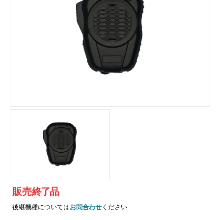
販売
終
了
品
後継機種については
お問合わせ
ください