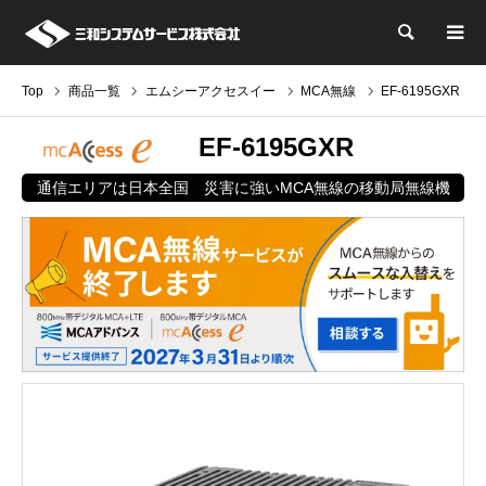
検索
Top
商品一覧
エムシーアクセスイー
MCA無線
EF-6195GXR
EF-6195GXR
通信エリアは日本全国 災害に強いMCA無線の移動局無線機