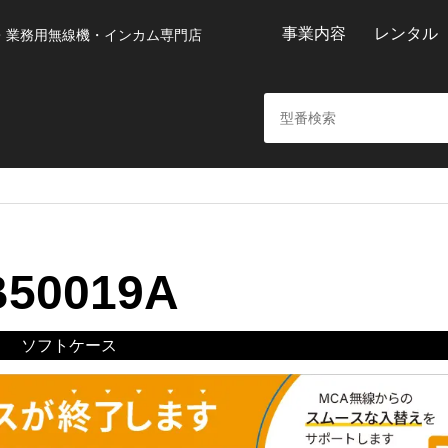
事業内容
レンタル
・業務用無線機・インカム専門店
B50019A
ソフトケース