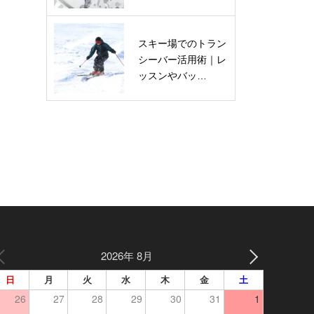
スキー場でのトラン
シーバー活用術｜レ
ッスンやバッ…
2026年 8月
日
月
火
水
木
金
土
26
27
28
29
30
31
1