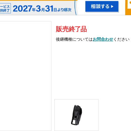
販売
終
了
品
後継機種については
お問合わせ
ください