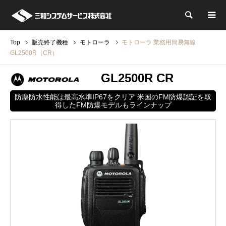
検索
Top
販売終了機種
モトローラ
モトローラ 業務用簡易無線
GL2500R（CR）
GL2500R CR
防塵防水性能は最高水準IP67をクリア 米国のFM防爆認証を取
得したFM防爆モデルもラインナップ