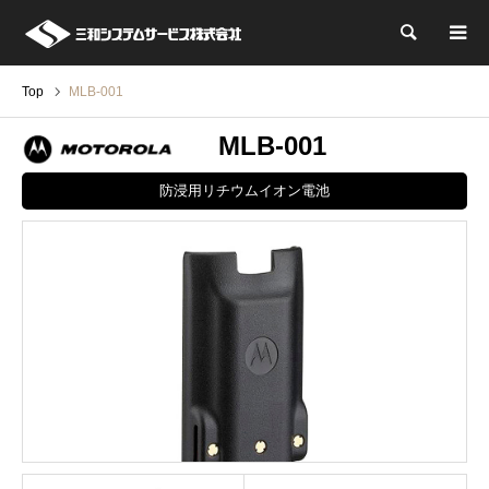
検索
Top
MLB-001
MLB-001
防浸用リチウムイオン電池