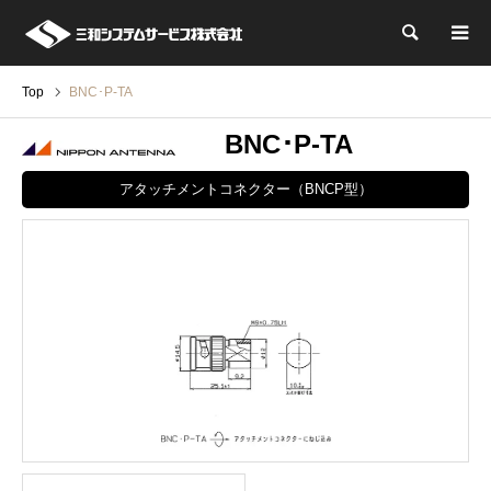
検索
Top
BNC･P-TA
BNC･P-TA
アタッチメントコネクター（BNCP型）