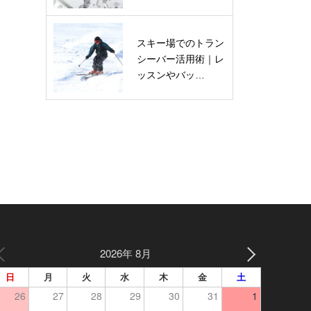
スキー場でのトラン
シーバー活用術｜レ
ッスンやバッ…
2026年 8月
日
月
火
水
木
金
土
26
27
28
29
30
31
1