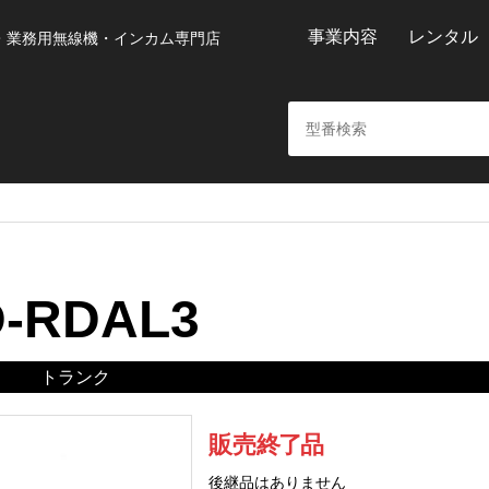
事業内容
レンタル
・業務用無線機・インカム専門店
-RDAL3
トランク
販売
終
了
品
後継品はありません