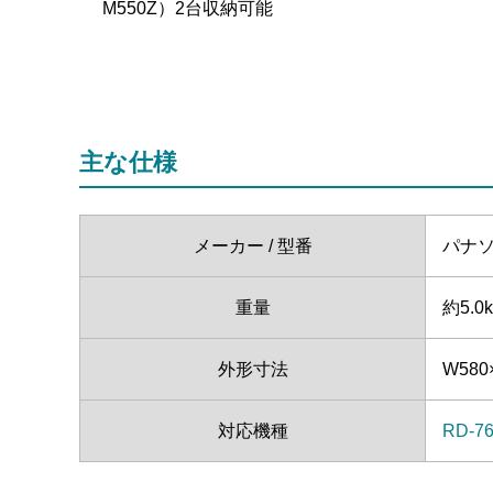
M550Z）2台収納可能
主な仕様
メーカー / 型番
パナソニ
重量
約5.
外形寸法
W580
対応機種
RD-7