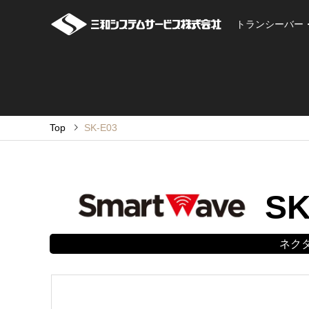
トランシーバー
Top
SK-E03
SK
ネク