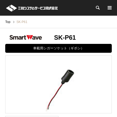
検索
Top
SK-P61
SK-P61
車載用シガーソケット（ギボシ）