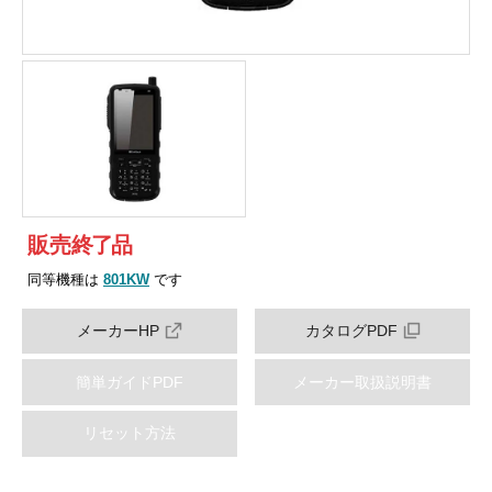
販売
終
了
品
同等機種は
801KW
です
メーカーHP
カタログPDF
簡単ガイドPDF
メーカー取扱説明書
リセット方法