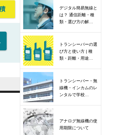
積
デジタル簡易無線と
は？ 通信距離・種
類・選び方の解…
入
トランシーバーの選
び方と使い方 | 種
類・距離・用途…
トランシーバー・無
線機・インカムのレ
ンタルで学校…
アナログ無線機の使
用期限について