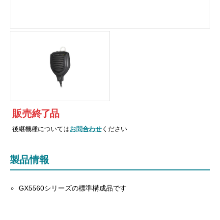
販売
終
了
品
後継機種については
お問合わせ
ください
製品情報
GX5560シリーズの標準構成品です