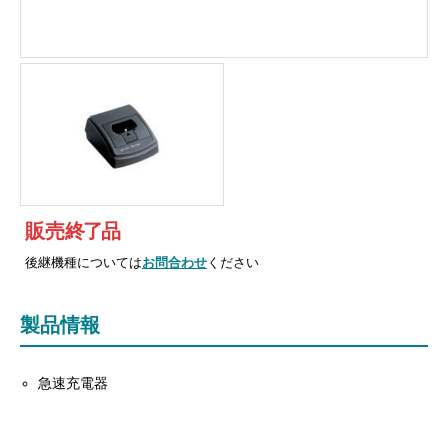
販売
終
了
品
後継機種については
お問合わせ
ください
製品情報
急速充電器