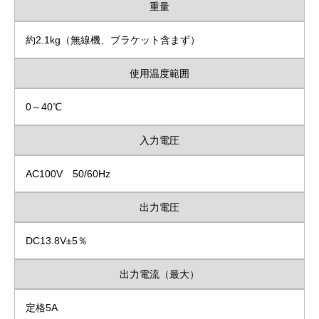
重量
約2.1kg（無線機、ブラケット含まず）
使用温度範囲
0～40℃
入力電圧
AC100V 50/60Hz
出力電圧
DC13.8V±5％
出力電流（最大）
定格5A