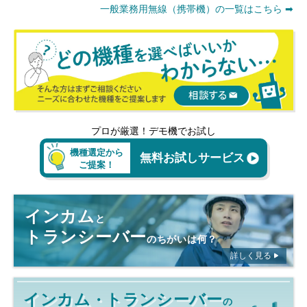
一般業務用無線（携帯機）の一覧はこちら ➡
プロが厳選！デモ機でお試し
機種選定から
無料お試しサービス
ご提案！
インカム
と
トランシーバー
のちがいは何？
詳しく見る
インカム
トランシーバー
・
の