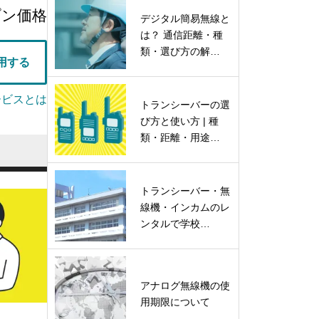
プン価格
デジタル簡易無線と
は？ 通信距離・種
類・選び方の解…
用する
ービスとは
トランシーバーの選
び方と使い方 | 種
類・距離・用途…
トランシーバー・無
線機・インカムのレ
ンタルで学校…
アナログ無線機の使
用期限について