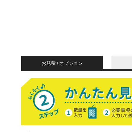
お見積
/
オプション
か
ん
た
ん
見
積