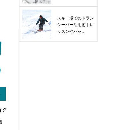
スキー場でのトラン
シーバー活用術｜レ
ッスンやバッ…
ト
イク
個