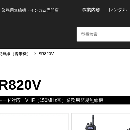
事業内容
レンタル
・業務用無線機・インカム専門店
易無線（携帯機）
SR820V
R820V
ード対応 VHF（150MHz帯）業務用簡易無線機