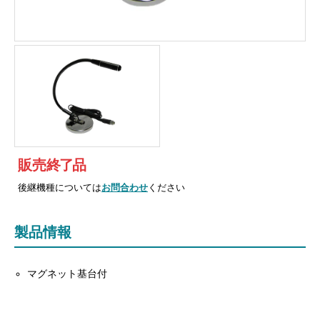
販売
終
了
品
後継機種については
お問合わせ
ください
製品情報
マグネット基台付