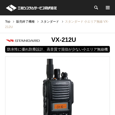
検索
Top
販売終了機種
スタンダード
スタンダード 小エリア無線 VX-
212U
VX-212U
防水性に優れ防塵設計、高音質で混信が少ない小エリア無線機