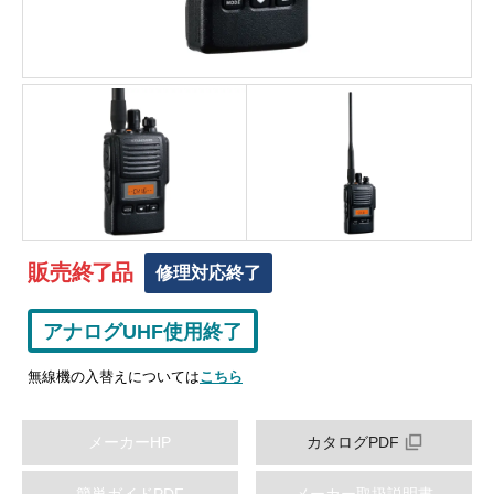
販売
終
了
品
修理対応終了
アナログUHF使用終了
無線機の入替えについては
こちら
メーカーHP
カタログPDF
簡単ガイドPDF
メーカー取扱説明書