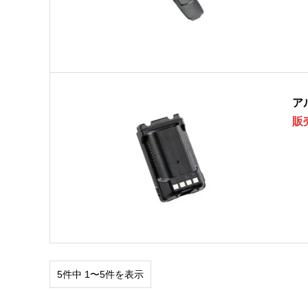
ア
販
5件中 1〜5件を表示