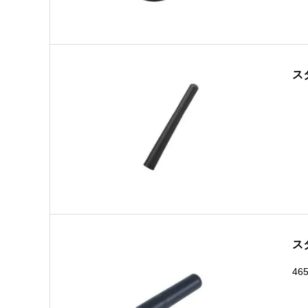
ス
ス
46