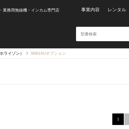
事業内容
レンタル
・業務用無線機・インカム専門店
ードホライゾン）
SR810Uオプション
1