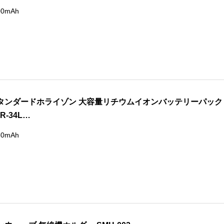
00mAh
タンダードホライゾン 大容量リチウムイオンバッテリーパック
R-34L…
50mAh