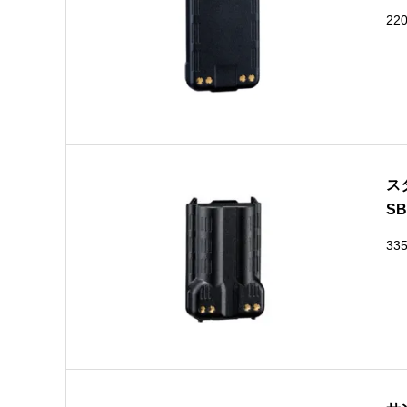
22
ス
SB
33