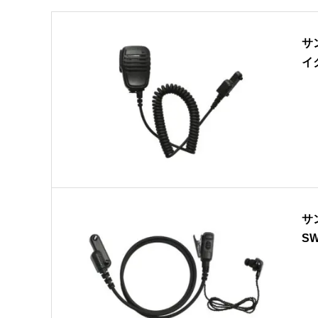
サ
イ
サ
SW