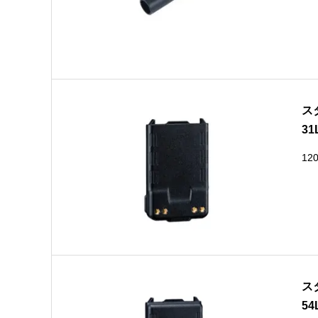
ス
31
12
ス
54