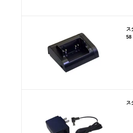
ス
58
ス