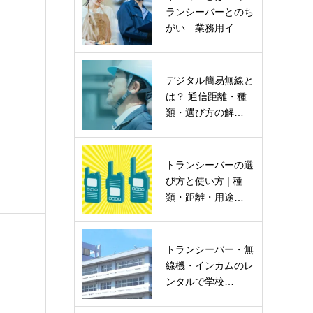
ランシーバーとのち
がい 業務用イ…
…
デジタル簡易無線と
は？ 通信距離・種
類・選び方の解…
トランシーバーの選
び方と使い方 | 種
類・距離・用途…
…
トランシーバー・無
線機・インカムのレ
ンタルで学校…