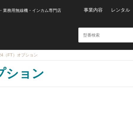
事業内容
レンタル
・業務用無線機・インカム専門店
124（FT）オプション
オプション