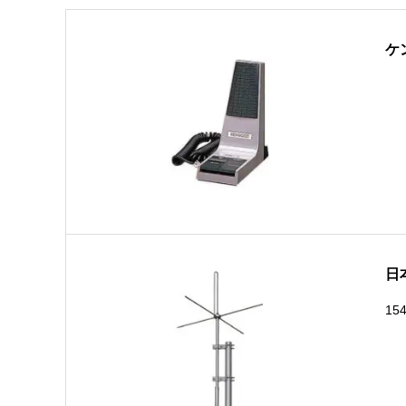
ケ
日
15