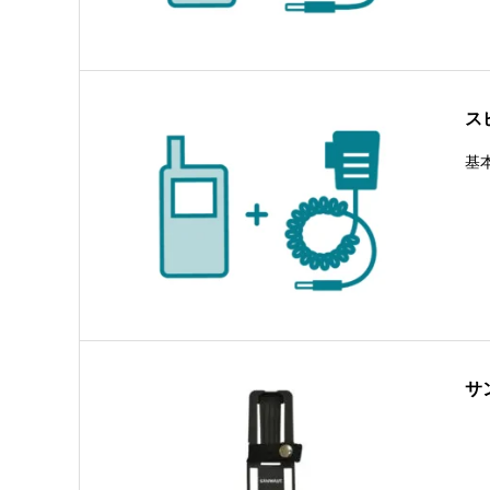
ス
基
サ