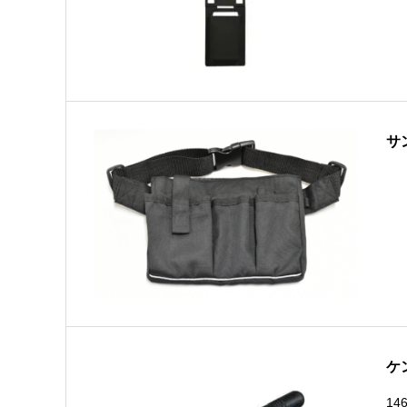
サ
ケ
14