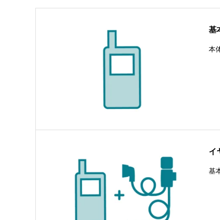
基
本
イ
基