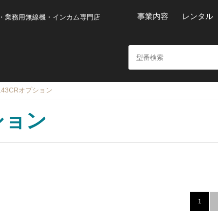
事業内容
レンタル
・業務用無線機・インカム専門店
D143CRオプション
プション
1