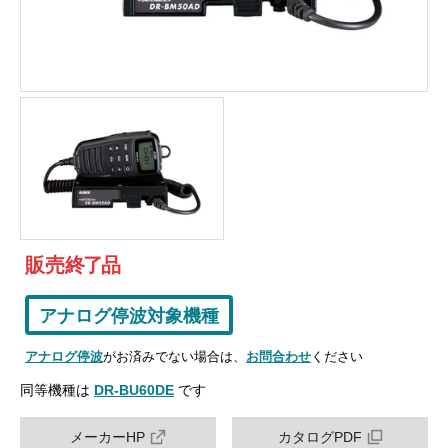
販売
終
了
品
アナログ停波対象機種
アナログ停波
がお済みでない場合は、
お問合わせ
ください
同等機種は
DR-BU60DE
です
メーカーHP
カタログPDF