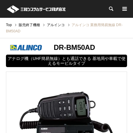
検索
Top
販売終了機種
アルインコ
アルインコ 業務用簡易無線 DR-
BM50AD
DR-BM50AD
アナログ機（UHF簡易無線）とも通話できる 基地局や車載で使
えるモービルタイプ