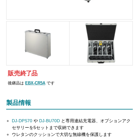
販売
終
了
品
後継品は
EBX-CR5A
です
製品情報
DJ-DPS70
や
DJ-BU70D
と専用連結充電器、オプションアク
セサリーを5セットまで収納できます
ウレタンのクッションで大切な無線機を保護します