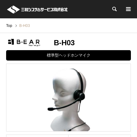
検索
Top
B-H03
B-H03
標準型ヘッドホンマイク