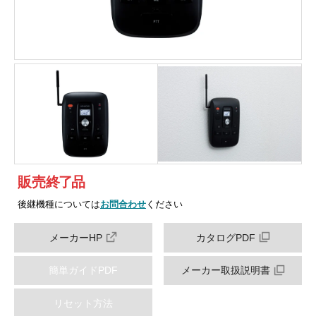
販売
終
了
品
後継機種については
お問合わせ
ください
メーカーHP
カタログPDF
簡単ガイドPDF
メーカー取扱説明書
リセット方法