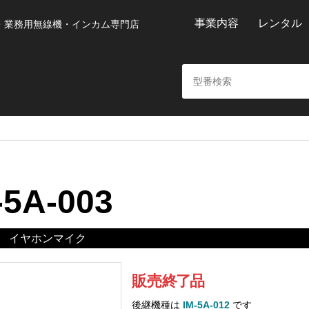
事業内容
レンタル
・業務用無線機・インカム専門店
-5A-003
イヤホンマイク
販売
終
了
品
後継機種は
IM-5A-012
です