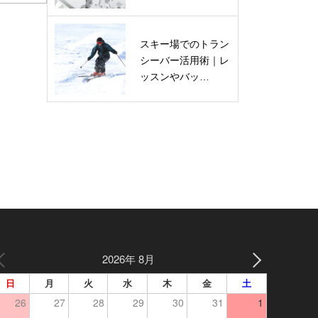
スキー場でのトラン
シーバー活用術｜レ
ッスンやバッ…
2026年 8月
日
月
火
水
木
金
土
26
27
28
29
30
31
1