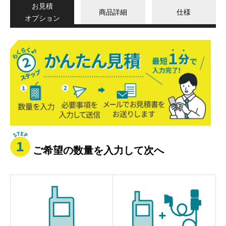
お見積
商品詳細
仕様
オプション
か
ん
た
ん
見
積
ご希望の数量を入力して次へ